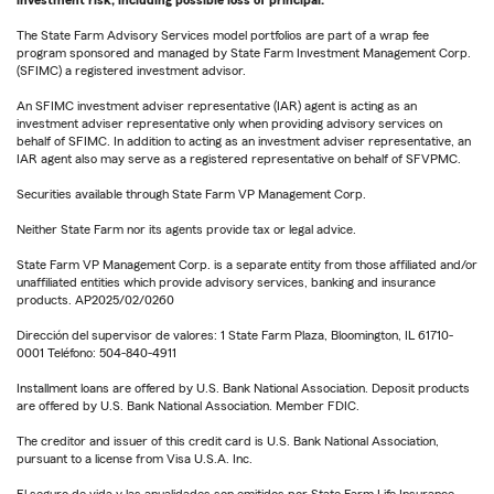
investment risk, including possible loss of principal.
The State Farm Advisory Services model portfolios are part of a wrap fee
program sponsored and managed by State Farm Investment Management Corp.
(SFIMC) a registered investment advisor.
An SFIMC investment adviser representative (IAR) agent is acting as an
investment adviser representative only when providing advisory services on
behalf of SFIMC. In addition to acting as an investment adviser representative, an
IAR agent also may serve as a registered representative on behalf of SFVPMC.
Securities available through State Farm VP Management Corp.
Neither State Farm nor its agents provide tax or legal advice.
State Farm VP Management Corp. is a separate entity from those affiliated and/or
unaffiliated entities which provide advisory services, banking and insurance
products. AP2025/02/0260
Dirección del supervisor de valores: 1 State Farm Plaza, Bloomington, IL 61710-
0001 Teléfono: 504-840-4911
Installment loans are offered by U.S. Bank National Association. Deposit products
are offered by U.S. Bank National Association. Member FDIC.
The creditor and issuer of this credit card is U.S. Bank National Association,
pursuant to a license from Visa U.S.A. Inc.