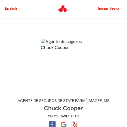
Pasar
al
English
Iniciar Sesión
contenido
principal
Comienzo
del
contenido
principal
®
AGENTE DE SEGUROS DE STATE FARM
,
MAGEE
, MS
Chuck Cooper
ChFC®
,
CASL®
,
CLU®