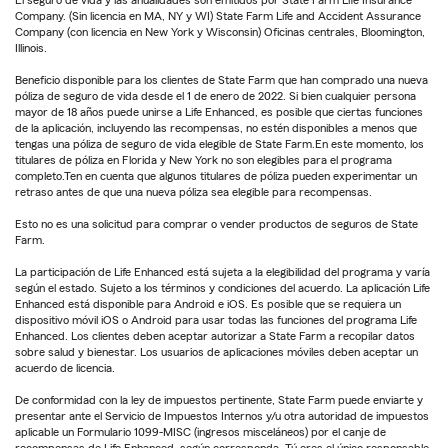
El seguro de vida y las anualidades son emitidos por State Farm Life Insurance
Company. (Sin licencia en MA, NY y WI) State Farm Life and Accident Assurance
Company (con licencia en New York y Wisconsin) Oficinas centrales, Bloomington,
Illinois.
Beneficio disponible para los clientes de State Farm que han comprado una nueva
póliza de seguro de vida desde el 1 de enero de 2022. Si bien cualquier persona
mayor de 18 años puede unirse a Life Enhanced, es posible que ciertas funciones
de la aplicación, incluyendo las recompensas, no estén disponibles a menos que
tengas una póliza de seguro de vida elegible de State Farm.En este momento, los
titulares de póliza en Florida y New York no son elegibles para el programa
completo.Ten en cuenta que algunos titulares de póliza pueden experimentar un
retraso antes de que una nueva póliza sea elegible para recompensas.
Esto no es una solicitud para comprar o vender productos de seguros de State
Farm.
La participación de Life Enhanced está sujeta a la elegibilidad del programa y varía
según el estado. Sujeto a los términos y condiciones del acuerdo. La aplicación Life
Enhanced está disponible para Android e iOS. Es posible que se requiera un
dispositivo móvil iOS o Android para usar todas las funciones del programa Life
Enhanced. Los clientes deben aceptar autorizar a State Farm a recopilar datos
sobre salud y bienestar. Los usuarios de aplicaciones móviles deben aceptar un
acuerdo de licencia.
De conformidad con la ley de impuestos pertinente, State Farm puede enviarte y
presentar ante el Servicio de Impuestos Internos y/u otra autoridad de impuestos
aplicable un Formulario 1099-MISC (ingresos misceláneos) por el canje de