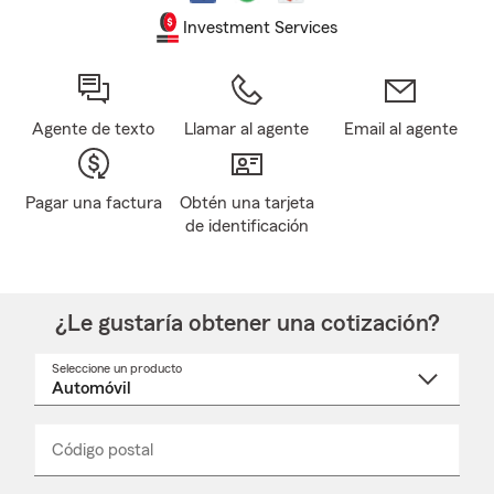
Investment Services
Agente de texto
Llamar al agente
Email al agente
Pagar una factura
Obtén una tarjeta
de identificación
¿Le gustaría obtener una cotización?
Seleccione un producto
Seleccione
un
nombre
de
producto
del
Código postal
Ingresa
Ingresa
_____
menú
un
un
desplegable
código
código