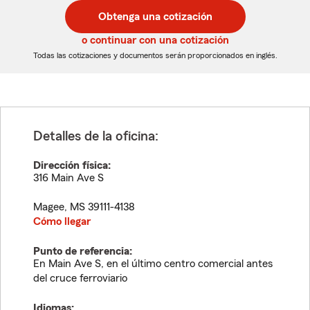
postal
postal
Obtenga una cotización
de
de
5
5
o continuar con una cotización
dígitos
dígitos
Todas las cotizaciones y documentos serán proporcionados en inglés.
Detalles de la oficina:
Dirección física:
316 Main Ave S
Magee
,
MS
39111-4138
Cómo llegar
Punto de referencia:
En Main Ave S, en el último centro comercial antes
del cruce ferroviario
Idiomas: